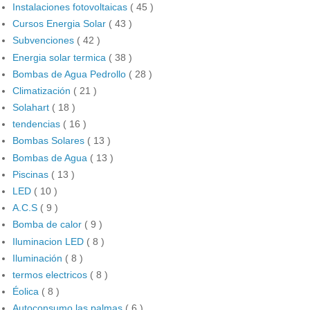
Instalaciones fotovoltaicas
( 45 )
Cursos Energia Solar
( 43 )
Subvenciones
( 42 )
Energia solar termica
( 38 )
Bombas de Agua Pedrollo
( 28 )
Climatización
( 21 )
Solahart
( 18 )
tendencias
( 16 )
Bombas Solares
( 13 )
Bombas de Agua
( 13 )
Piscinas
( 13 )
LED
( 10 )
A.C.S
( 9 )
Bomba de calor
( 9 )
Iluminacion LED
( 8 )
Iluminación
( 8 )
termos electricos
( 8 )
Éolica
( 8 )
Autoconsumo las palmas
( 6 )