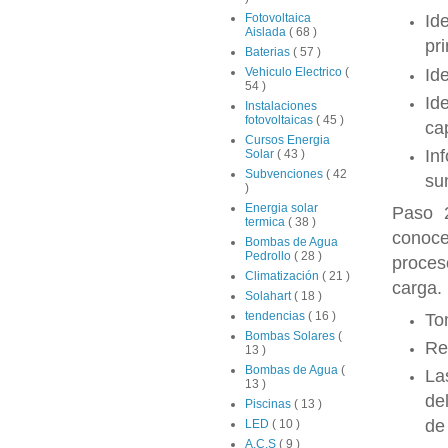
Fotovoltaica
Id
Aislada
( 68 )
pri
Baterias
( 57 )
Id
Vehiculo Electrico
(
54 )
Id
Instalaciones
fotovoltaicas
( 45 )
ca
Cursos Energia
In
Solar
( 43 )
Subvenciones
( 42
su
)
Energia solar
Paso 2
termica
( 38 )
conoce
Bombas de Agua
Pedrollo
( 28 )
proces
Climatización
( 21 )
carga.
Solahart
( 18 )
tendencias
( 16 )
To
Bombas Solares
(
Re
13 )
Bombas de Agua
(
La
13 )
de
Piscinas
( 13 )
de
LED
( 10 )
A.C.S
( 9 )