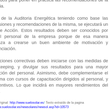
idos para poner en práctica las recomendaciones de la
ia.
de la Auditoria Energética teniendo como base las
siones y recomendaciones de la misma, se ejecutará un
e Acción. Estos resultados deben ser conocidos por
el personal de la empresa porque de esa manera
nza a crearse un buen ambiente de motivación y
nciación.
ciones correctivas deben iniciarse con las medidas de
eeping, y divulgar sus resultados para una mayor
ción del personal. Asimismo, debe complementarse el
ma con cursos de capacitación dirigidos al personal, y
entivos. Lo que incidirá en mayores rendimientos del
.
iginal:
http://www.suelosolar.es
/
Texto extraído de la pagina
w.suelosolar.es/newsolares/newsol.asp?id=10573