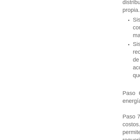
distri
propia.
Si
co
ma
Si
re
de
ac
qu
Paso 6
energí
Paso 7
costo
permit