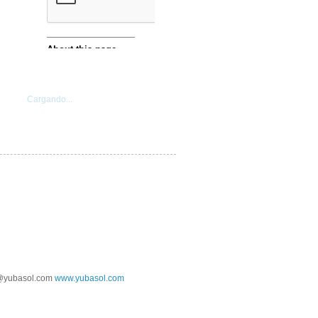
Cargando...
@yubasol.com
www.yubasol.com