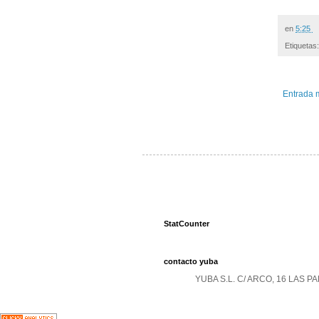
en
5:25
Etiquetas
Entrada 
StatCounter
contacto yuba
YUBA S.L. C/ ARCO, 16 LAS 