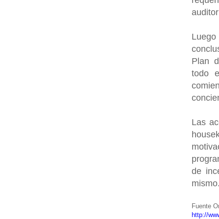
requer
auditor
Luego 
conclu
Plan d
todo 
comie
concie
Las ac
housek
motiva
progra
de inc
mismo
Fuente Or
http://ww