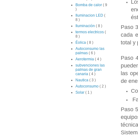
Lo
Bomba de calor
( 9
en
)
Iluminacion LED
(
és
8 )
Iluminación
( 8 )
Paso 3
termos electricos
(
cada e
8 )
total y
Éolica
( 8 )
Autoconsumo las
palmas
( 6 )
Paso 4
Aerotermia
( 4 )
pueden
subvenciones las
palmas de gran
las op
canaria
( 4 )
de ener
Nautica
( 3 )
Autoconsumo
( 2 )
Co
Solar
( 1 )
Fa
Paso 5
equipo
técnic
Sistem