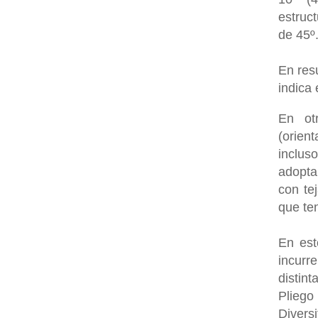
estruc
de 45º
En res
indica 
En ot
(orien
inclus
adopta
con te
que te
En est
incurr
distin
Pliego
Divers