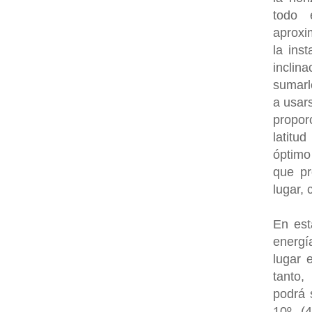
todo 
aproxi
la ins
inclin
sumarle
a usar
propor
latitu
óptimo
que pr
lugar,
En est
energí
lugar 
tanto,
podrá s
10º (4