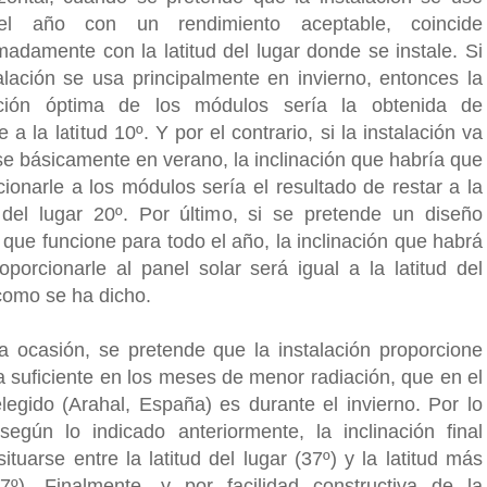
el año con un rendimiento aceptable, coincide
madamente con la latitud del lugar donde se instale. Si
talación se usa principalmente en invierno, entonces la
ación óptima de los módulos sería la obtenida de
 a la latitud 10º. Y por el contrario, si la instalación va
se básicamente en verano, la inclinación que habría que
cionarle a los módulos sería el resultado de restar a la
d del lugar 20º. Por último, si se pretende un diseño
 que funcione para todo el año, la inclinación que habrá
oporcionarle al panel solar será igual a la latitud del
 como se ha dicho.
a ocasión, se pretende que la instalación proporcione
a suficiente en los meses de menor radiación, que en el
elegido (Arahal, España) es durante el invierno. Por lo
 según lo indicado anteriormente, la inclinación final
ituarse entre la latitud del lugar (37º) y la latitud más
7º). Finalmente, y por facilidad constructiva de la