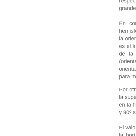
respec
grande
En con
hemisf
la ori
es el 
de la 
(orien
orient
para m
Por ot
la supe
en la f
y 90º s
El valo
la hor