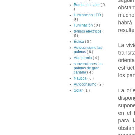
Bomba de calor
( 9
obstant
)
mucho 
Iluminacion LED
(
8 )
habrá 
Iluminación
( 8 )
resulte
termos electricos
(
8 )
Éolica
( 8 )
La viv
Autoconsumo las
trans
palmas
( 6 )
Aerotermia
( 4 )
orient
subvenciones las
estruc
palmas de gran
canaria
( 4 )
los pan
Nautica
( 3 )
Autoconsumo
( 2 )
La ori
Solar
( 1 )
dispon
supone
en el 
para l
obstan