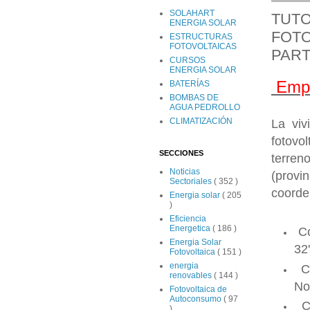
SOLAHART
TUTO
ENERGIA SOLAR
FOTO
ESTRUCTURAS
FOTOVOLTAICAS
PART
CURSOS
ENERGIA SOLAR
Empl
BATERÍAS
BOMBAS DE
AGUA PEDROLLO
CLIMATIZACIÓN
La viv
fotovo
SECCIONES
terreno
Noticias
(provin
Sectoriales
( 352 )
coorde
Energia solar
( 205
)
Eficiencia
Energetica
( 186 )
Co
Energia Solar
32'
Fotovoltaica
( 151 )
energia
Co
renovables
( 144 )
No
Fotovoltaica de
Autoconsumo
( 97
Co
)