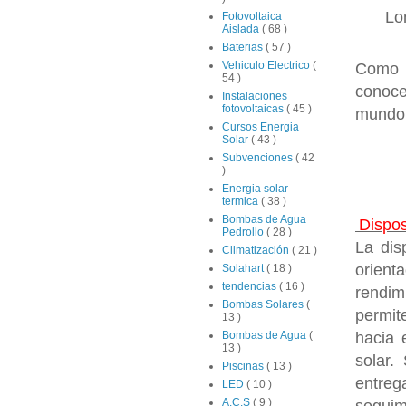
Lo
Fotovoltaica
Aislada
( 68 )
Baterias
( 57 )
Vehiculo Electrico
(
Como u
54 )
conoce
Instalaciones
fotovoltaicas
( 45 )
mundo
Cursos Energia
Solar
( 43 )
Subvenciones
( 42
)
Energia solar
termica
( 38 )
Bombas de Agua
Dispos
Pedrollo
( 28 )
La dis
Climatización
( 21 )
orient
Solahart
( 18 )
tendencias
( 16 )
rendim
Bombas Solares
(
permit
13 )
hacia 
Bombas de Agua
(
13 )
solar.
Piscinas
( 13 )
entreg
LED
( 10 )
A.C.S
( 9 )
seguim