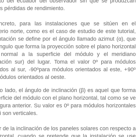
to del ecuador del observador sin que se produzcan
s pérdidas de rendimiento.
creto, para las instalaciones que se sitúen en el
erio norte, como es el caso de estudio de este tutorial,
entación se define por el ángulo llamado azimut (α), que
ángulo que forma la proyección sobre el plano horizontal
normal a la superficie del módulo y el meridiano
tación sur) del lugar. Toma el valor 0º para módulos
ados al sur, -90ºpara módulos orientados al este, +90º
ódulos orientados al oeste.
ro lado, el ángulo de inclinación (β) es aquel que forma
rficie del módulo con el plano horizontal, tal como se ve
igura anterior. Su valor es 0º para módulos horizontales
i son verticales.
r de la inclinación de los paneles solares con respecto a
izontal, cuando se pretende que la instalación se use