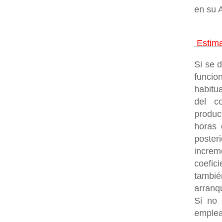
en su A
Estima
Si se 
funcio
habitu
del c
produc
horas 
poste
increm
coefic
tambi
arranq
Si no 
emplea