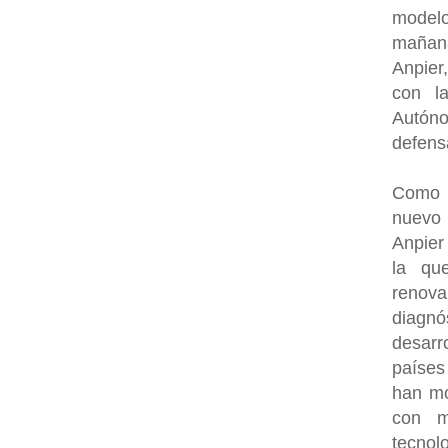
model
mañana
Anpier
con l
Autóno
defens
Como c
nuevo 
Anpier
la que
renova
diagn
desarr
países
han mo
con m
tecnol