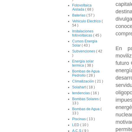
capita
Fotovoltaica
Aislada
( 68 )
destin
Baterias
( 57 )
divulg
Vehiculo Electrico
(
conoc
54 )
Instalaciones
compre
fotovoltaicas
( 45 )
Cursos Energia
Solar
( 43 )
En pa
Subvenciones
( 42
movili
)
Energia solar
futuro
termica
( 38 )
energí
Bombas de Agua
Pedrollo
( 28 )
desar
Climatización
( 21 )
servid
Solahart
( 18 )
oligop
tendencias
( 16 )
impues
Bombas Solares
(
13 )
energ
Bombas de Agua
(
13 )
nuclea
Piscinas
( 13 )
motiva
LED
( 10 )
permit
A.C.S
( 9 )