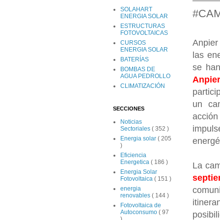
SOLAHART
#CAM
ENERGIA SOLAR
ESTRUCTURAS
FOTOVOLTAICAS
Anpier
CURSOS
ENERGIA SOLAR
las en
BATERÍAS
se han
BOMBAS DE
AGUA PEDROLLO
Anpie
CLIMATIZACIÓN
partic
un ca
SECCIONES
acción
Noticias
impul
Sectoriales
( 352 )
Energia solar
( 205
energé
)
Eficiencia
Energetica
( 186 )
La ca
Energia Solar
septi
Fotovoltaica
( 151 )
comuni
energia
renovables
( 144 )
itine
Fotovoltaica de
Autoconsumo
( 97
posibi
)