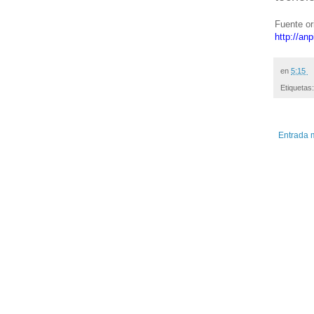
Fuente or
http://an
en
5:15
Etiquetas
Entrada 