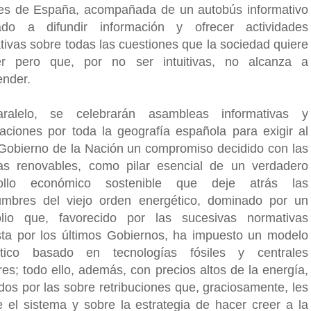
les de España, acompañada de un autobús informativo
ado a difundir información y ofrecer actividades
ativas sobre todas las cuestiones que la sociedad quiere
er pero que, por no ser intuitivas, no alcanza a
nder.
ralelo, se celebrarán asambleas informativas y
zaciones por toda la geografía española para exigir al
 Gobierno de la Nación un compromiso decidido con las
as renovables, como pilar esencial de un verdadero
rollo económico sostenible que deje atrás las
umbres del viejo orden energético, dominado por un
olio que, favorecido por las sucesivas normativas
ta por los últimos Gobiernos, ha impuesto un modelo
ético basado en tecnologías fósiles y centrales
res; todo ello, además, con precios altos de la energía,
dos por las sobre retribuciones que, graciosamente, les
e el sistema y sobre la estrategia de hacer creer a la