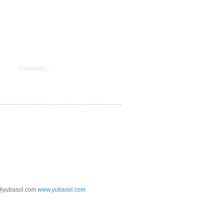
Cargando...
@yubasol.com
www.yubasol.com