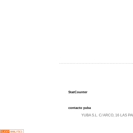
StatCounter
contacto yuba
YUBA S.L. C/ ARCO, 16 LAS 