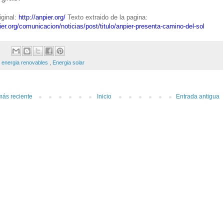
iginal:
http://anpier.org/
Texto extraido de la pagina:
pier.org/comunicacion/noticias/post/titulo/anpier-presenta-camino-del-sol
:
energia renovables
,
Energia solar
más reciente
Inicio
Entrada antigua