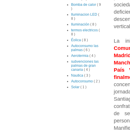
socie
Bomba de calor
( 9
)
defic
Iluminacion LED
(
descen
8 )
Iluminación
( 8 )
vertic
termos electricos
(
8 )
La in
Éolica
( 8 )
Autoconsumo las
Comun
palmas
( 6 )
Madri
Aerotermia
( 4 )
subvenciones las
Mancha
palmas de gran
País 
canaria
( 4 )
Nautica
( 3 )
finalm
Autoconsumo
( 2 )
concen
Solar
( 1 )
jornad
Santi
confrat
de se
person
Manifi