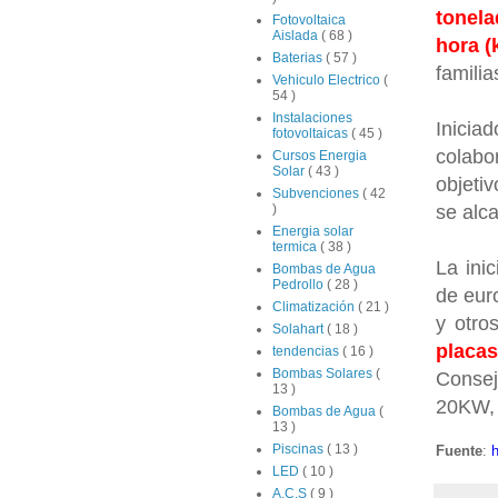
tonel
Fotovoltaica
Aislada
( 68 )
hora 
Baterias
( 57 )
familia
Vehiculo Electrico
(
54 )
Instalaciones
Inici
fotovoltaicas
( 45 )
colabo
Cursos Energia
Solar
( 43 )
objeti
Subvenciones
( 42
se alc
)
Energia solar
termica
( 38 )
La ini
Bombas de Agua
Pedrollo
( 28 )
de eur
Climatización
( 21 )
y otro
Solahart
( 18 )
placas
tendencias
( 16 )
Bombas Solares
(
Consej
13 )
20KW, 
Bombas de Agua
(
13 )
Piscinas
( 13 )
Fuente
:
h
LED
( 10 )
A.C.S
( 9 )