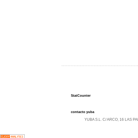
StatCounter
contacto yuba
YUBA S.L. C/ ARCO, 16 LAS 