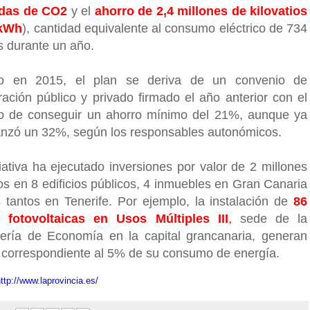
adas de CO2
y el
ahorro de 2,4 millones de kilovatios
(kWh
), cantidad equivalente al consumo eléctrico de 734
s durante un año.
ado en 2015, el plan se deriva de un convenio de
ración público y privado firmado el año anterior con el
vo de conseguir un ahorro mínimo del 21%, aunque ya
anzó un 32%, según los responsables autonómicos.
ciativa ha ejecutado inversiones por valor de 2 millones
os en 8 edificios públicos, 4 inmuebles en Gran Canaria
s tantos en Tenerife. Por ejemplo, la instalación de
86
 fotovoltaicas en Usos Múltiples III
,
sede de la
ería de Economía en la capital grancanaria, generan
correspondiente al 5% de su consumo de energía.
ttp://www.laprovincia.es/