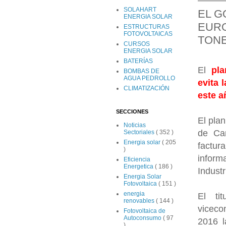
SOLAHART
EL G
ENERGIA SOLAR
EURO
ESTRUCTURAS
FOTOVOLTAICAS
TON
CURSOS
ENERGIA SOLAR
BATERÍAS
El
pla
BOMBAS DE
AGUA PEDROLLO
evita 
CLIMATIZACIÓN
este a
SECCIONES
El plan
Noticias
de Ca
Sectoriales
( 352 )
Energia solar
( 205
factur
)
inform
Eficiencia
Energetica
( 186 )
Indust
Energia Solar
Fotovoltaica
( 151 )
energia
El ti
renovables
( 144 )
viceco
Fotovoltaica de
Autoconsumo
( 97
2016 
)