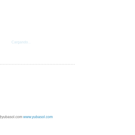
Cargando...
@yubasol.com
www.yubasol.com