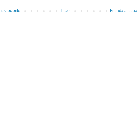
más reciente
Inicio
Entrada antigua