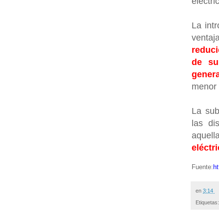
eléctri
La int
ventaj
reduci
de su
gener
menor 
La sub
las di
aquel
eléctr
Fuente:
h
en
3:14
Etiquetas