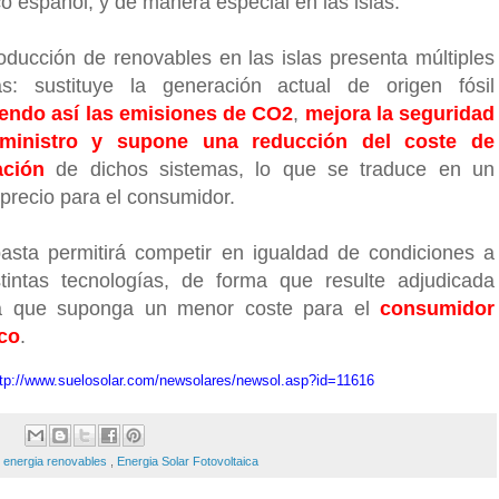
co español, y de manera especial en las islas.
roducción de renovables en las islas presenta múltiples
as: sustituye la generación actual de origen fósil
endo así las emisiones de CO2
,
mejora la seguridad
ministro y supone una reducción del coste de
ación
de dichos sistemas, lo que se traduce en un
precio para el consumidor.
asta permitirá competir en igualdad de condiciones a
stintas tecnologías, de forma que resulte adjudicada
la que suponga un menor coste para el
consumidor
ico
.
ttp://www.suelosolar.com/newsolares/newsol.asp?id=11616
:
energia renovables
,
Energia Solar Fotovoltaica