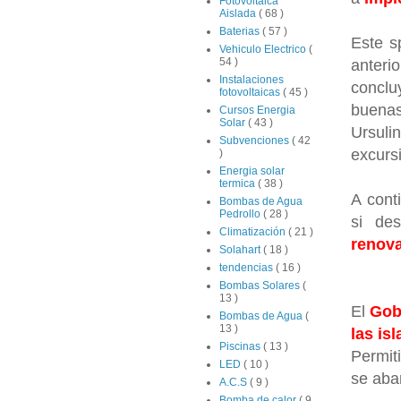
Fotovoltaica
Aislada
( 68 )
Baterias
( 57 )
Este s
Vehiculo Electrico
(
54 )
anter
Instalaciones
conclu
fotovoltaicas
( 45 )
buena
Cursos Energia
Solar
( 43 )
Ursuli
Subvenciones
( 42
excurs
)
Energia solar
termica
( 38 )
A cont
Bombas de Agua
Pedrollo
( 28 )
si de
Climatización
( 21 )
renova
Solahart
( 18 )
tendencias
( 16 )
Bombas Solares
(
13 )
El
Gob
Bombas de Agua
(
13 )
las isl
Piscinas
( 13 )
Permit
LED
( 10 )
se aba
A.C.S
( 9 )
Bomba de calor
( 9