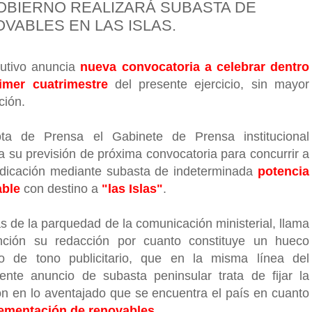
OBIERNO REALIZARÁ SUBASTA DE
VABLES EN LAS ISLAS.
cutivo anuncia
nueva convocatoria a celebrar dentro
imer cuatrimestre
del presente ejercicio, sin mayor
ción.
ta de Prensa el Gabinete de Prensa institucional
a su previsión de próxima convocatoria para concurrir a
udicación mediante subasta de indeterminada
potencia
able
con destino a
"las Islas"
.
 de la parquedad de la comunicación ministerial, llama
nción su redacción por cuanto constituye un hueco
o de tono publicitario, que en la misma línea del
ente anuncio de subasta peninsular trata de fijar la
ón en lo aventajado que se encuentra el país en cuanto
ementación de renovables
.