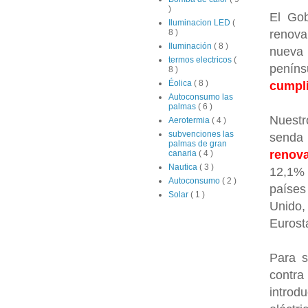
)
El Gob
Iluminacion LED
(
renova
8 )
Iluminación
( 8 )
nueva 
termos electricos
(
penín
8 )
Éolica
( 8 )
cumpli
Autoconsumo las
palmas
( 6 )
Nuestr
Aerotermia
( 4 )
subvenciones las
senda
palmas de gran
renov
canaria
( 4 )
Nautica
( 3 )
12,1% 
Autoconsumo
( 2 )
países
Solar
( 1 )
Unido
Eurosta
Para s
contra
intro