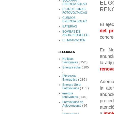
SOLAHART
EL G
ENERGIA SOLAR
RENO
ESTRUCTURAS
FOTOVOLTAICAS
CURSOS
ENERGIA SOLAR
El eje
BATERÍAS
del pr
BOMBAS DE
AGUA PEDROLLO
concre
CLIMATIZACIÓN
En No
SECCIONES
anunci
Noticias
la adj
Sectoriales
( 352 )
Energia solar
( 205
renov
)
Eficiencia
Energetica
( 186 )
Además
Energia Solar
la ate
Fotovoltaica
( 151 )
energia
anunci
renovables
( 144 )
preced
Fotovoltaica de
Autoconsumo
( 97
atenci
)
a
impl