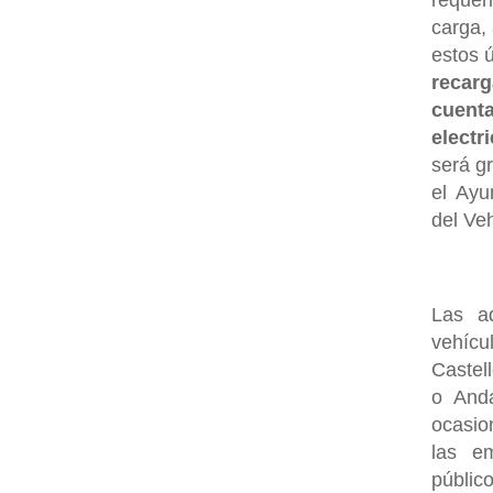
carga,
estos 
recarg
cuent
electr
será g
el Ayu
del Ve
Las ad
vehícu
Castel
o Anda
ocasio
las em
públi