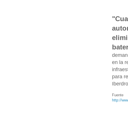
"Cua
auto
elim
bater
demand
en la 
infraes
para r
Iberdro
Fuente O
http://w