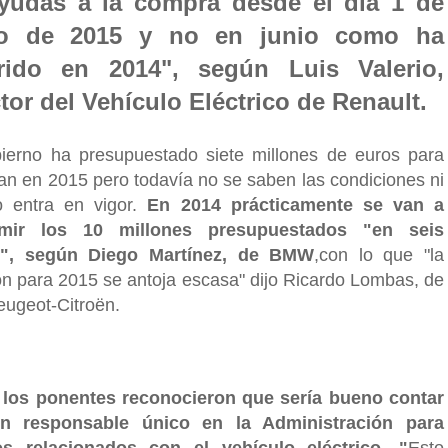
yudas a la compra desde el día 1 de
ro de 2015 y no en junio como ha
rido en 2014", según Luis Valerio,
ctor del Vehículo Eléctrico de Renault.
ierno ha presupuestado siete millones de euros para
lan en 2015 pero todavía no se saben las condiciones ni
 entra en vigor.
En 2014 prácticamente se van a
mir los 10 millones presupuestados "en seis
", según Diego Martínez, de BMW
,con lo que "la
ón para 2015 se antoja escasa" dijo Ricardo Lombas, de
ugeot-Citroën.
los ponentes reconocieron que sería bueno contar
n responsable único en la Administración para
os relacionados con el vehículo eléctrico.
"
Esto