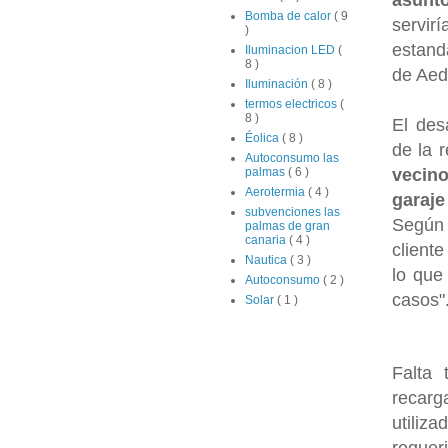
Bomba de calor
( 9
servir
)
estand
Iluminacion LED
(
8 )
de Aed
Iluminación
( 8 )
termos electricos
(
8 )
El des
Éolica
( 8 )
de la 
Autoconsumo las
vecin
palmas
( 6 )
Aerotermia
( 4 )
garaje
subvenciones las
Según 
palmas de gran
canaria
( 4 )
cliente
Nautica
( 3 )
lo que
Autoconsumo
( 2 )
casos"
Solar
( 1 )
Falta 
recarg
utiliz
requer