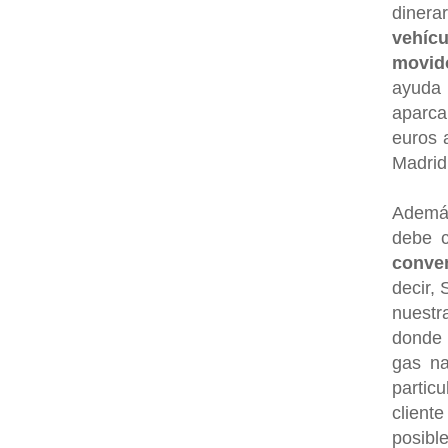
diner
vehíc
movido
ayuda 
aparca
euros 
Madrid
Además
debe c
conve
decir,
nuestr
donde 
gas na
particu
client
posibl