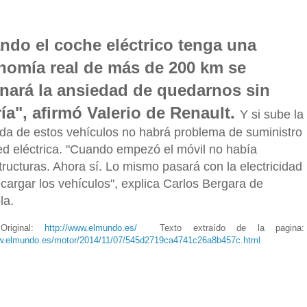
ndo el coche eléctrico tenga una
nomía real de más de 200 km se
inará la ansiedad de quedarnos sin
ía", afirmó Valerio de Renault.
Y si sube la
a de estos vehículos no habrá problema de suministro
red eléctrica. "Cuando empezó el móvil no había
tructuras. Ahora sí. Lo mismo pasará con la electricidad
ecargar los vehículos", explica Carlos Bergara de
la.
riginal:
http://www.elmundo.es/
Texto extraído de la pagina:
ww.elmundo.es/motor/2014/11/07/545d2719ca4741c26a8b457c.html