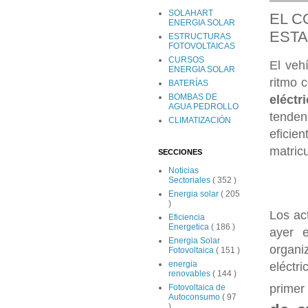
SOLAHART
EL C
ENERGIA SOLAR
ESTA
ESTRUCTURAS
FOTOVOLTAICAS
CURSOS
El veh
ENERGIA SOLAR
ritmo c
BATERÍAS
BOMBAS DE
eléctr
AGUA PEDROLLO
tenden
CLIMATIZACIÓN
efici
matric
SECCIONES
Noticias
Sectoriales
( 352 )
Energia solar
( 205
)
Los act
Eficiencia
Energetica
( 186 )
ayer e
Energia Solar
organi
Fotovoltaica
( 151 )
energia
eléctr
renovables
( 144 )
primer
Fotovoltaica de
Autoconsumo
( 97
)