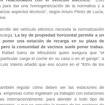
ía para dar una homogeneización de la normativa y a
arizar aspectos técnicos", según Arturo Pérez de Lucía,
ive.
arrollo del vehículo eléctrico necesita la normalización
recarga.
La ley de propiedad horizontal permite a un
o poner una estación de recarga en su plaza de
 pero la comunidad de vecinos suele poner trabas.
Rafael Sainz de Mitsubishi quien asegura que "el
 particular carga el coche en su casa o en el garaje", a
 Luis Valerio añadió que eso ocurre en el "83% de los
.
también regular cómo deben ser las estaciones de
a -empresas como Ingeteam ya trabajan con estaciones
adas internacionalmente, para atender a todo tipo de
imientos- y que se aprueba la norma de los gestores de