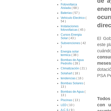
de a
Fotovoltaica
ene
Aislada
( 68 )
Baterias
( 57 )
ocur
Vehiculo Electrico
(
54 )
dire
Instalaciones
fotovoltaicas
( 45 )
Cursos Energia
El Gob
Solar
( 43 )
Subvenciones
( 42
este p
)
cuándo
Energia solar
termica
( 38 )
consu
Bombas de Agua
meses
Pedrollo
( 28 )
Climatización
( 21 )
dotaci
Solahart
( 18 )
PSA Pe
tendencias
( 16 )
Bombas Solares
(
13 )
Bombas de Agua
(
13 )
Todos 
Piscinas
( 13 )
con u
LED
( 10 )
A.C.S
( 9 )
asunt