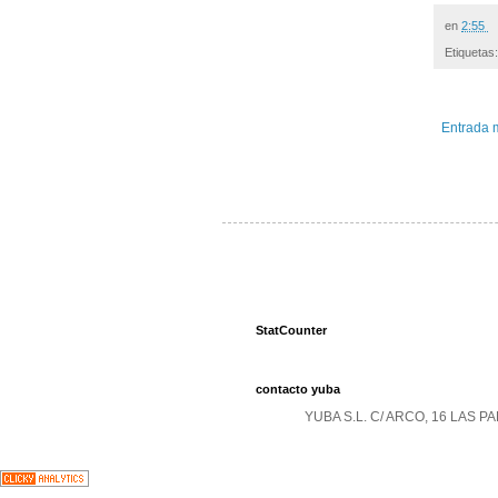
en
2:55
Etiquetas
Entrada 
StatCounter
contacto yuba
YUBA S.L. C/ ARCO, 16 LAS 