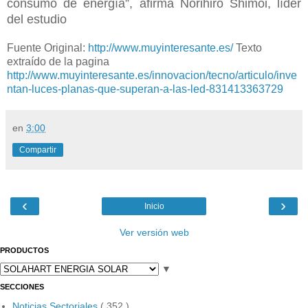
consumo de energía”, afirma Norihiro Shimoi, líder
del estudio
Fuente Original:
http://www.muyinteresante.es/
Texto
extraído de la pagina
http://www.muyinteresante.es/innovacion/tecno/articulo/inve
ntan-luces-planas-que-superan-a-las-led-831413363729
en
3:00
Compartir
‹
›
Inicio
Ver versión web
PRODUCTOS
▼
SECCIONES
Noticias Sectoriales
( 352 )