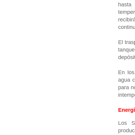
hasta
temper
recibi
continu
El tras
tanque
depósi
En los
agua c
para n
intemp
Energí
Los S
produc