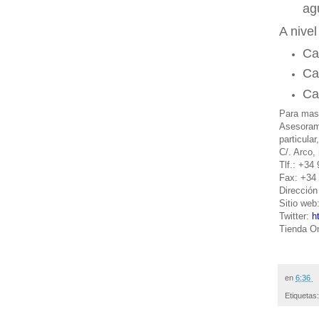
ag
A nivel
Ca
Ca
Ca
Para mas 
Asesoram
particula
C/. Arco,
Tlf.: +34
Fax: +34
Dirección
Sitio web
Twitter:
h
Tienda O
ndividu
en
6:36
Etiquetas