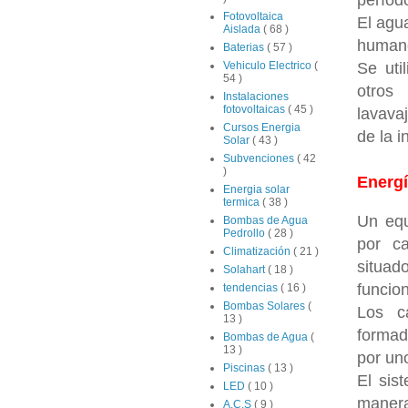
Fotovoltaica
El agu
Aislada
( 68 )
humano
Baterias
( 57 )
Se uti
Vehiculo Electrico
(
54 )
otros
Instalaciones
fotovoltaicas
( 45 )
lavava
Cursos Energia
de la i
Solar
( 43 )
Subvenciones
( 42
)
Energí
Energia solar
termica
( 38 )
Un equ
Bombas de Agua
Pedrollo
( 28 )
por ca
Climatización
( 21 )
situad
Solahart
( 18 )
funcio
tendencias
( 16 )
Bombas Solares
(
Los c
13 )
formad
Bombas de Agua
(
13 )
por un
Piscinas
( 13 )
El sis
LED
( 10 )
manera
A.C.S
( 9 )