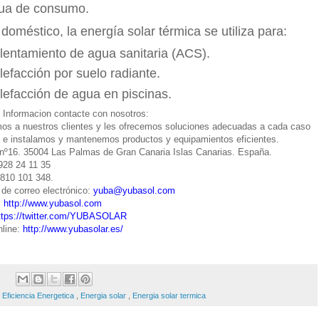
ua de consumo.
 doméstico, la energía solar térmica se utiliza para:
lentamiento de agua sanitaria (ACS).
lefacción por suelo radiante.
lefacción de agua en piscinas.
Informacion contacte con nosotros:
os a nuestros clientes y les ofrecemos soluciones adecuadas a cada caso
r, e instalamos y mantenemos productos y equipamientos eficientes.
 nº16. 35004 Las Palmas de Gran Canaria Islas Canarias. España.
 928 24 11 35
 810 101 348.
 de correo electrónico:
yuba@yubasol.com
:
http://www.yubasol.com
ttps://twitter.com/YUBASOLAR
nline:
http://www.yubasolar.es/
al
:
Eficiencia Energetica
,
Energia solar
,
Energia solar termica