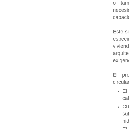
o tam
neces
capaci
Este s
especi
vivie
arquit
exigen
El pr
circula
El
cal
Cu
su
hid