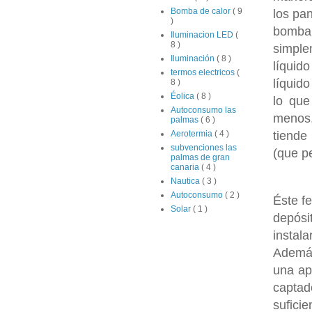
Bomba de calor
( 9
los pan
)
bomba
Iluminacion LED
(
8 )
simple
Iluminación
( 8 )
líquid
termos electricos
(
líquid
8 )
Éolica
( 8 )
lo qu
Autoconsumo las
menos,
palmas
( 6 )
tiende
Aerotermia
( 4 )
subvenciones las
(que p
palmas de gran
canaria
( 4 )
Nautica
( 3 )
Autoconsumo
( 2 )
Éste 
Solar
( 1 )
depós
instal
Además
una apo
captad
sufici