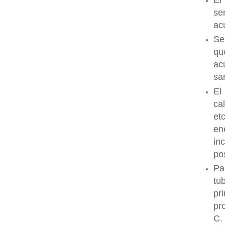
El
se
ac
Se
qu
ac
sa
El
ca
et
en
in
po
Pa
tu
pr
pr
C.