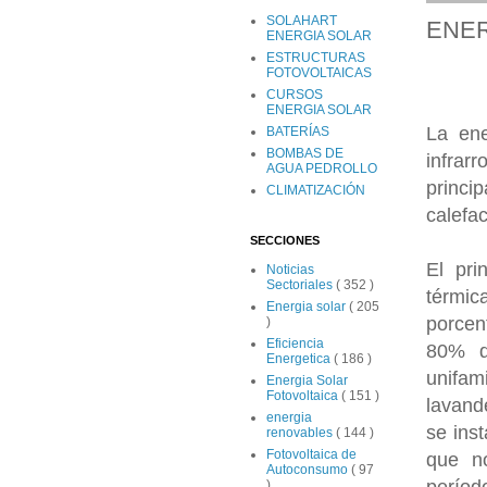
SOLAHART
ENER
ENERGIA SOLAR
ESTRUCTURAS
FOTOVOLTAICAS
CURSOS
ENERGIA SOLAR
La ene
BATERÍAS
BOMBAS DE
infra
AGUA PEDROLLO
princi
CLIMATIZACIÓN
calefa
SECCIONES
El pri
Noticias
Sectoriales
( 352 )
térmic
Energia solar
( 205
porcen
)
Eficiencia
80% d
Energetica
( 186 )
unifam
Energia Solar
Fotovoltaica
( 151 )
lavand
energia
se ins
renovables
( 144 )
Fotovoltaica de
que no
Autoconsumo
( 97
períod
)