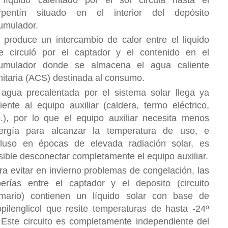
 líquido calentado por el sol circula hasta el
rpentín situado en el interior del depósito
umulador.
 produce un intercambio de calor entre el liquido
e circuló por el captador y el contenido en el
umulador donde se almacena el agua caliente
nitaria (ACS) destinada al consumo.
 agua precalentada por el sistema solar llega ya
liente al equipo auxiliar (caldera, termo eléctrico,
c.), por lo que el equipo auxiliar necesita menos
ergía para alcanzar la temperatura de uso, e
cluso en épocas de elevada radiación solar, es
sible desconectar completamente el equipo auxiliar.
ra evitar en invierno problemas de congelación, las
berías entre el captador y el deposito (circuito
imario) contienen un líquido solar con base de
opilenglicol que resite temperaturas de hasta -24º
 Este circuito es completamente independiente del