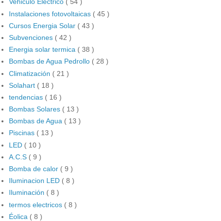
Vehiculo Electrico
( 54 )
Instalaciones fotovoltaicas
( 45 )
Cursos Energia Solar
( 43 )
Subvenciones
( 42 )
Energia solar termica
( 38 )
Bombas de Agua Pedrollo
( 28 )
Climatización
( 21 )
Solahart
( 18 )
tendencias
( 16 )
Bombas Solares
( 13 )
Bombas de Agua
( 13 )
Piscinas
( 13 )
LED
( 10 )
A.C.S
( 9 )
Bomba de calor
( 9 )
Iluminacion LED
( 8 )
Iluminación
( 8 )
termos electricos
( 8 )
Éolica
( 8 )