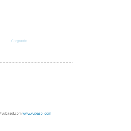
Cargando...
@yubasol.com
www.yubasol.com