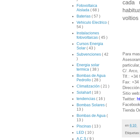
cada 
Fotovoltaica
habitu
Aislada
( 68 )
Baterias
( 57 )
voltios
Vehiculo Electrico
(
54 )
Instalaciones
fotovoltaicas
( 45 )
Cursos Energia
Solar
( 43 )
Para mas 
Subvenciones
( 42
)
Asesoram
particula
Energia solar
termica
( 38 )
C/. Arco,
Bombas de Agua
Tlf.: +34
Pedrollo
( 28 )
Fax: +34
Climatización
( 21 )
Dirección
Solahart
( 18 )
Sitio web
Twitter:
h
tendencias
( 16 )
Faceboo
Bombas Solares
(
13 )
Tienda On
Bombas de Agua
(
13 )
en
6:10
Piscinas
( 13 )
LED
( 10 )
Etiquetas
A.C.S
( 9 )