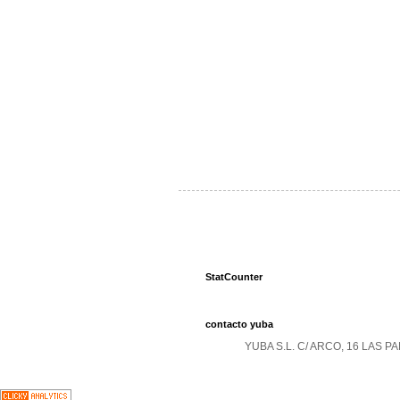
StatCounter
contacto yuba
YUBA S.L. C/ ARCO, 16 LAS 