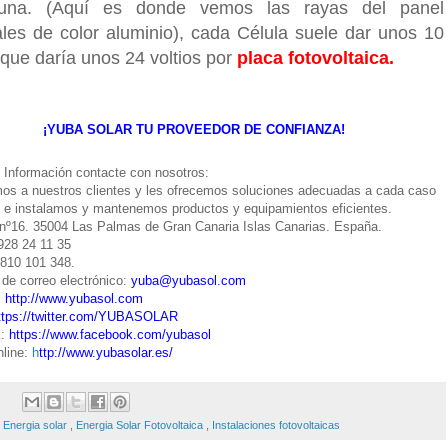
una. (Aquí es donde vemos las rayas del panel
ales de color aluminio), cada Célula suele dar unos 10
 que daría unos 24 voltios por
placa fotovoltaica.
¡YUBA SOLAR TU PROVEEDOR DE CONFIANZA!
Información contacte con nosotros:
os a nuestros clientes y les ofrecemos soluciones adecuadas a cada caso
r, e instalamos y mantenemos productos y equipamientos eficientes.
 nº16. 35004 Las Palmas de Gran Canaria Islas Canarias. España.
 928 24 11 35
 810 101 348.
 de correo electrónico:
yuba@yubasol.com
:
http://www.yubasol.com
ttps://twitter.com/YUBASOLAR
k:
https://www.facebook.com/yubasol
line:
h
ttp://www.yubasolar.es/
:
Energia solar
,
Energia Solar Fotovoltaica
,
Instalaciones fotovoltaicas