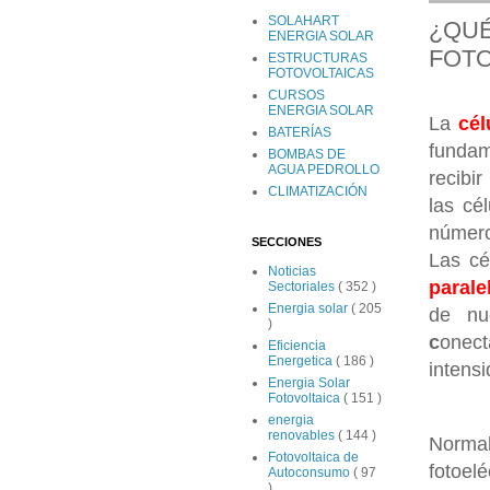
SOLAHART
¿QUÉ
ENERGIA SOLAR
FOTO
ESTRUCTURAS
FOTOVOLTAICAS
CURSOS
ENERGIA SOLAR
La
cél
BATERÍAS
fundam
BOMBAS DE
AGUA PEDROLLO
recibi
CLIMATIZACIÓN
las cé
número
SECCIONES
Las c
Noticias
paral
Sectoriales
( 352 )
Energia solar
( 205
de nu
)
c
onec
Eficiencia
Energetica
( 186 )
intens
Energia Solar
Fotovoltaica
( 151 )
energia
renovables
( 144 )
Normal
Fotovoltaica de
fotoel
Autoconsumo
( 97
)