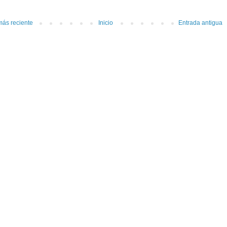
más reciente
Inicio
Entrada antigua