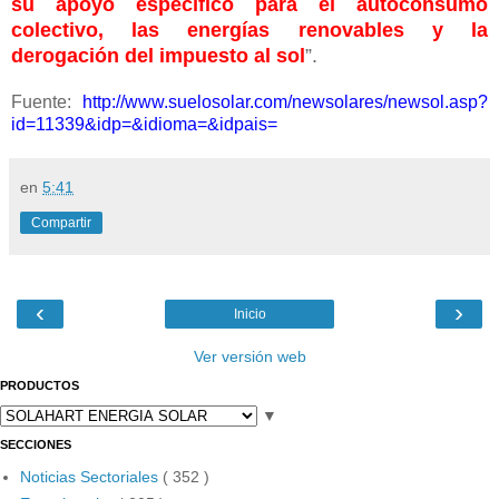
su apoyo específico para el autoconsumo
colectivo, las energías renovables y la
derogación del impuesto al sol
”.
Fuente:
http://www.suelosolar.com/newsolares/newsol.asp?
id=11339&idp=&idioma=&idpais=
en
5:41
Compartir
‹
›
Inicio
Ver versión web
PRODUCTOS
▼
SECCIONES
Noticias Sectoriales
( 352 )