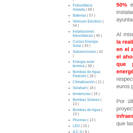
50%
el
Fotovoltaica
Aislada
( 68 )
instal
Baterias
( 57 )
ayunta
Vehiculo Electrico
(
54 )
Instalaciones
Al mis
fotovoltaicas
( 45 )
la rea
Cursos Energia
Solar
( 43 )
en el 
Subvenciones
( 42
el aho
)
Energia solar
que p
termica
( 38 )
energé
Bombas de Agua
Pedrollo
( 28 )
respec
Climatización
( 21 )
euros 
Solahart
( 18 )
tendencias
( 16 )
Bombas Solares
(
Por úl
13 )
proye
Bombas de Agua
(
13 )
infrae
Piscinas
( 13 )
que la
LED
( 10 )
A.C.S
( 9 )