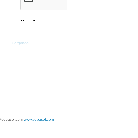
Cargando...
@yubasol.com
www.yubasol.com