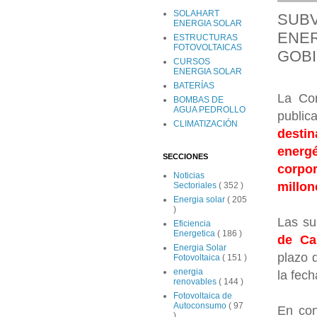
SOLAHART
SUBV
ENERGIA SOLAR
ENER
ESTRUCTURAS
FOTOVOLTAICAS
GOBI
CURSOS
ENERGIA SOLAR
BATERÍAS
La Co
BOMBAS DE
AGUA PEDROLLO
publi
CLIMATIZACIÓN
desti
energé
SECCIONES
corpor
Noticias
millon
Sectoriales
( 352 )
Energia solar
( 205
)
Las su
Eficiencia
Energetica
( 186 )
de Ca
Energia Solar
plazo 
Fotovoltaica
( 151 )
energia
la fech
renovables
( 144 )
Fotovoltaica de
Autoconsumo
( 97
En con
)