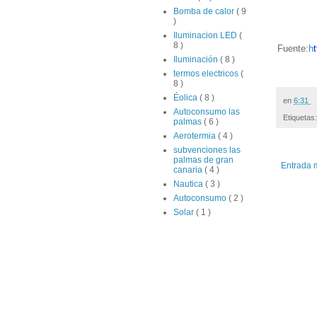
Bomba de calor
( 9
)
Iluminacion LED
(
8 )
Fuente:
h
Iluminación
( 8 )
termos electricos
(
8 )
Éolica
( 8 )
en
6:31
Autoconsumo las
Etiquetas
palmas
( 6 )
Aerotermia
( 4 )
subvenciones las
palmas de gran
Entrada 
canaria
( 4 )
Nautica
( 3 )
Autoconsumo
( 2 )
Solar
( 1 )