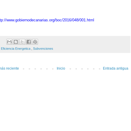
ttp://www.gobiernodecanarias.org/boc/2016/048/001.html
:
Eficiencia Energetica
,
Subvenciones
más reciente
Inicio
Entrada antigua