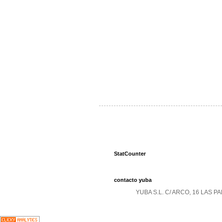
StatCounter
contacto yuba
YUBA S.L. C/ ARCO, 16 LAS 