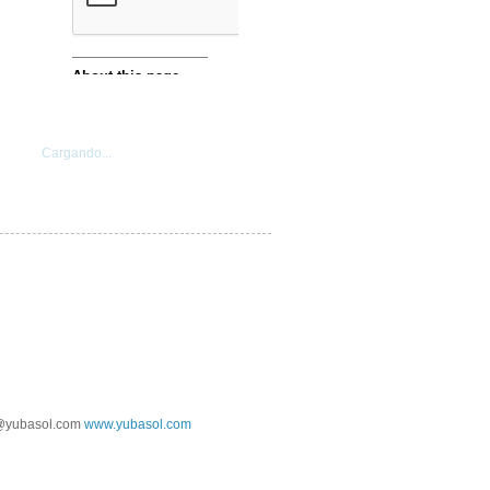
Cargando...
@yubasol.com
www.yubasol.com