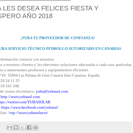
 LES DESEA FELICES FIESTA Y
PERO AÑO 2018
¡YUBA TU PROVEEDOR DE CONFIANZA!
UBA SERVICIO TÉCNICO PEDROLLO AUTORIZADO EN CANARIAS
Información contacte con nosotros:
 a nuestros clientes y les ofrecemos soluciones adecuadas a cada caso particular,
mos y mantenemos productos y equipamientos eficientes.
nº16. 35004 Las Palmas de Gran Canaria Islas Canarias. España.
928 24 11 35
810 101 348.
de correo electrónico:
yuba@yubasol.com
:
http://www.yubasol.com
ttps://twitter.com/YUBASOLAR
:
https://www.facebook.com/yubasol
line:
h
ttp://www.yubasolar.es/