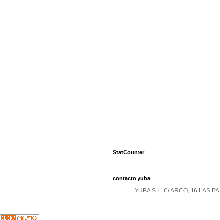
StatCounter
contacto yuba
YUBA S.L. C/ ARCO, 16 LAS 