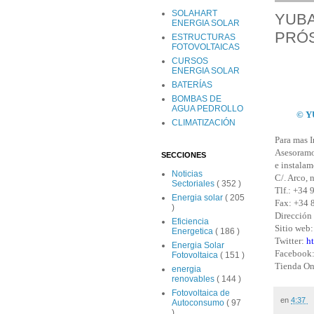
SOLAHART
YUBA
ENERGIA SOLAR
PRÓS
ESTRUCTURAS
FOTOVOLTAICAS
CURSOS
ENERGIA SOLAR
BATERÍAS
BOMBAS DE
AGUA PEDROLLO
© Y
CLIMATIZACIÓN
Para mas 
Asesoramos
SECCIONES
e instala
Noticias
C/. Arco, 
Sectoriales
( 352 )
Tlf.: +34 
Energia solar
( 205
Fax: +34 
)
Dirección 
Eficiencia
Sitio web
Energetica
( 186 )
Twitter:
h
Energia Solar
Facebook
Fotovoltaica
( 151 )
Tienda On
energia
renovables
( 144 )
Fotovoltaica de
en
4:37
Autoconsumo
( 97
)