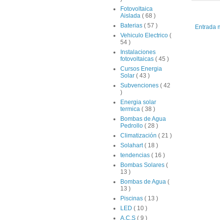
Fotovoltaica
Aislada
( 68 )
Baterias
( 57 )
Entrada 
Vehiculo Electrico
(
54 )
Instalaciones
fotovoltaicas
( 45 )
Cursos Energia
Solar
( 43 )
Subvenciones
( 42
)
Energia solar
termica
( 38 )
Bombas de Agua
Pedrollo
( 28 )
Climatización
( 21 )
Solahart
( 18 )
tendencias
( 16 )
Bombas Solares
(
13 )
Bombas de Agua
(
13 )
Piscinas
( 13 )
LED
( 10 )
A.C.S
( 9 )