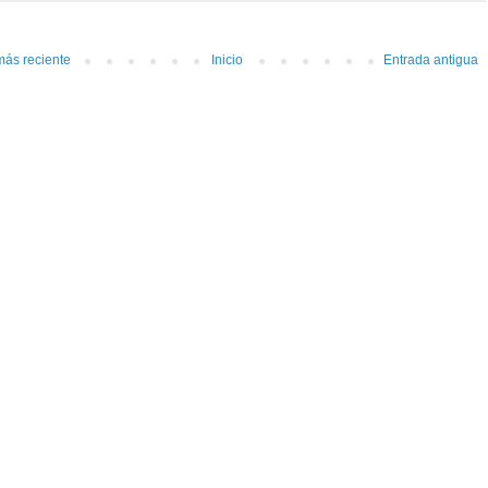
más reciente
Inicio
Entrada antigua