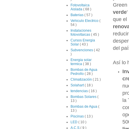
Green 
Fotovoltaica
Aislada
( 68 )
verde
Baterias
( 57 )
que el
Vehiculo Electrico
(
54 )
renov
Instalaciones
reduc
fotovoltaicas
( 45 )
desper
Cursos Energia
Solar
( 43 )
del pa
Subvenciones
( 42
)
Energia solar
Así lo
termica
( 38 )
Bombas de Agua
In
Pedrollo
( 28 )
cr
Climatización
( 21 )
nu
Solahart
( 18 )
tendencias
( 16 )
pr
Bombas Solares
(
la
13 )
Bombas de Agua
(
co
13 )
op
Piscinas
( 13 )
50
LED
( 10 )
A.C.S
( 9 )