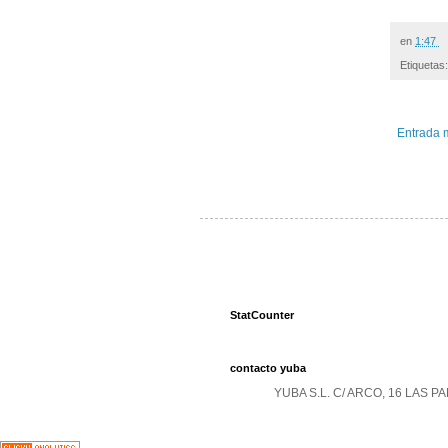
en
1:47
Etiquetas
Entrada 
StatCounter
contacto yuba
YUBA S.L. C/ ARCO, 16 LAS 