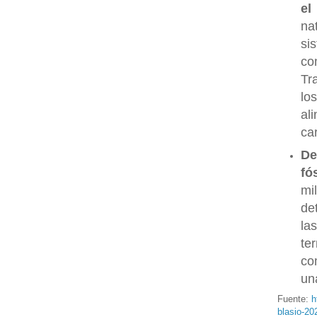
el
na
si
co
Tr
lo
al
ca
De
fó
mi
de
la
te
co
un
Fuente:
h
blasio-20