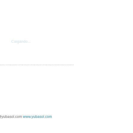
Cargando...
@yubasol.com
www.yubasol.com