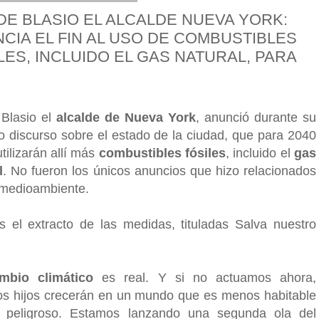
 DE BLASIO EL ALCALDE NUEVA YORK:
CIA EL FIN AL USO DE COMBUSTIBLES
LES, INCLUIDO EL GAS NATURAL, PARA
 Blasio el
alcalde de Nueva York
, anunció durante su
o discurso sobre el estado de la ciudad, que para 2040
tilizarán allí más
combustibles fósiles
, incluido el
gas
l
. No fueron los únicos anuncios que hizo relacionados
 medioambiente.
s el extracto de las medidas, tituladas Salva nuestro
mbio climático
es real. Y si no actuamos ahora,
os hijos crecerán en un mundo que es menos habitable
 peligroso. Estamos lanzando una segunda ola del