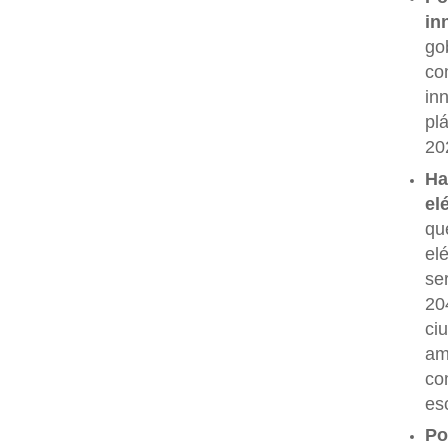
in
go
co
in
pl
20
Ha
el
qu
el
se
20
ci
am
co
es
Po