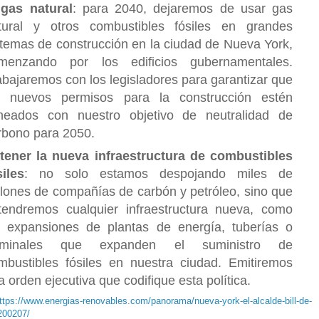
 gas natural
: para 2040, dejaremos de usar gas
tural y otros combustibles fósiles en grandes
stemas de construcción en la ciudad de Nueva York,
menzando por los edificios gubernamentales.
abajaremos con los legisladores para garantizar que
s nuevos permisos para la construcción estén
ineados con nuestro objetivo de neutralidad de
rbono para 2050.
tener la nueva infraestructura de combustibles
siles
: no solo estamos despojando miles de
llones de compañías de carbón y petróleo, sino que
tendremos cualquier infraestructura nueva, como
s expansiones de plantas de energía, tuberías o
rminales que expanden el suministro de
mbustibles fósiles en nuestra ciudad. Emitiremos
a orden ejecutiva que codifique esta política.
ttps://www.energias-renovables.com/panorama/nueva-york-el-alcalde-bill-de-
200207/