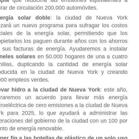
mpia
que reduciría las emisiones equivalentes a
tirar de circulación 200.000 automóviles.
ergía solar doble
: la ciudad de Nueva York
nzará un nuevo programa para sufragar los costos
iciales de la energía solar, permitiendo que los
opietarios los paguen durante años con los ahorros
 sus facturas de energía. Ayudaremos a instalar
neles solares
en 50.000 hogares de una a cuatro
milias, duplicando la cantidad de energía solar
oducida en la ciudad de Nueva York y creando
000 empleos verdes.
evar hidro a la ciudad de Nueva York
: este año,
graremos un acuerdo para llevar más energía
droeléctrica de cero emisiones a la ciudad de Nueva
rk para 2025, lo que ayudará a administrar las
eraciones del gobierno de la ciudad con un 100 por
ento de energía renovable.
ner fin a las botellas de plástico de un solo uso