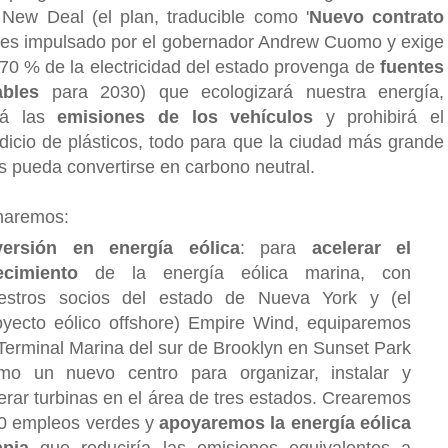
New Deal (el plan, traducible como '
Nuevo contrato
' es impulsado por el gobernador Andrew Cuomo y exige
 70 % de la electricidad del estado provenga de
fuentes
ables
para 2030) que ecologizará nuestra energía,
irá las
emisiones de los vehículos
y prohibirá el
dicio de plásticos, todo para que la ciudad más grande
ís pueda convertirse en carbono neutral.
 haremos:
versión en energía eólica
: para
acelerar el
ecimiento
de la energía eólica marina, con
estros socios del estado de Nueva York y (el
oyecto eólico offshore) Empire Wind, equiparemos
 Terminal Marina del sur de Brooklyn en Sunset Park
mo un nuevo centro para organizar, instalar y
erar turbinas en el área de tres estados. Crearemos
0 empleos verdes y
apoyaremos la energía eólica