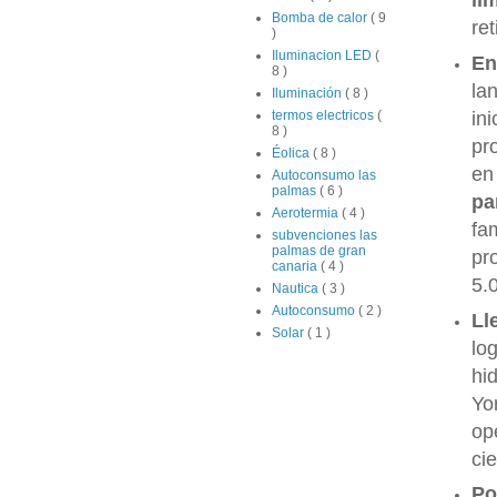
li
Bomba de calor
( 9
re
)
Iluminacion LED
(
En
8 )
la
Iluminación
( 8 )
in
termos electricos
(
8 )
pr
Éolica
( 8 )
en
Autoconsumo las
palmas
( 6 )
pa
Aerotermia
( 4 )
fa
subvenciones las
palmas de gran
pr
canaria
( 4 )
5.
Nautica
( 3 )
Autoconsumo
( 2 )
Ll
Solar
( 1 )
lo
hi
Yo
op
ci
Po