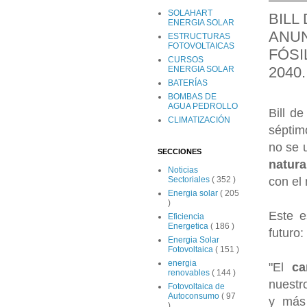
SOLAHART
BILL
ENERGIA SOLAR
ANUN
ESTRUCTURAS
FOTOVOLTAICAS
FÓSI
CURSOS
2040.
ENERGIA SOLAR
BATERÍAS
BOMBAS DE
AGUA PEDROLLO
Bill de
CLIMATIZACIÓN
séptim
no se u
SECCIONES
natura
Noticias
con el
Sectoriales
( 352 )
Energia solar
( 205
)
Este e
Eficiencia
Energetica
( 186 )
futuro:
Energia Solar
Fotovoltaica
( 151 )
energia
"El
ca
renovables
( 144 )
nuestr
Fotovoltaica de
Autoconsumo
( 97
y más
)