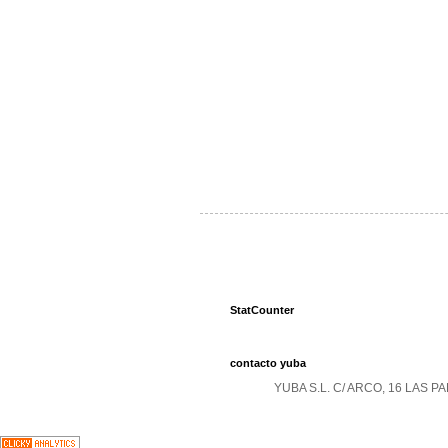
StatCounter
contacto yuba
YUBA S.L. C/ ARCO, 16 LAS 