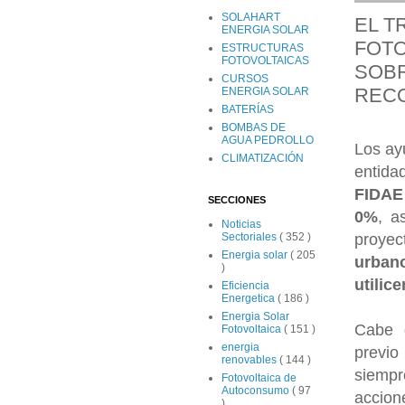
SOLAHART
EL T
ENERGIA SOLAR
FOTO
ESTRUCTURAS
FOTOVOLTAICAS
SOBR
CURSOS
REC
ENERGIA SOLAR
BATERÍAS
BOMBAS DE
AGUA PEDROLLO
Los ay
CLIMATIZACIÓN
entid
FIDAE
SECCIONES
0%
, a
Noticias
proye
Sectoriales
( 352 )
Energia solar
( 205
urbano
)
utilic
Eficiencia
Energetica
( 186 )
Energia Solar
Cabe d
Fotovoltaica
( 151 )
energia
previo
renovables
( 144 )
siempr
Fotovoltaica de
Autoconsumo
( 97
accion
)