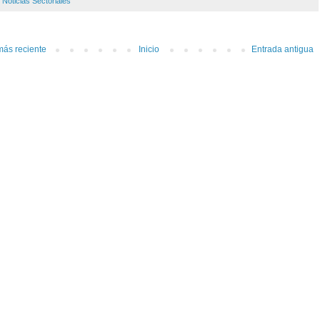
:
Noticias Sectoriales
más reciente
Inicio
Entrada antigua