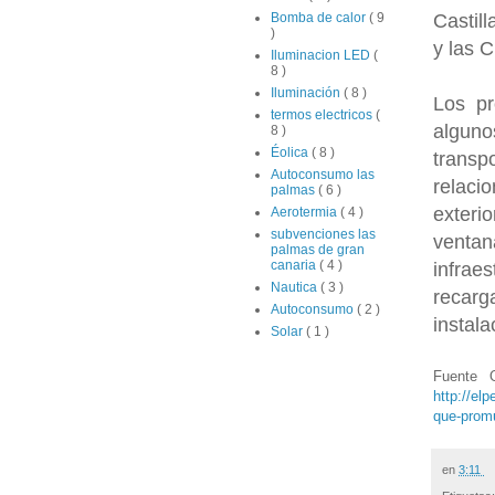
Castil
Bomba de calor
( 9
)
y las 
Iluminacion LED
(
8 )
Iluminación
( 8 )
Los pr
termos electricos
(
alguno
8 )
Éolica
( 8 )
trans
Autoconsumo las
relaci
palmas
( 6 )
exteri
Aerotermia
( 4 )
subvenciones las
ventan
palmas de gran
canaria
( 4 )
infrae
Nautica
( 3 )
recarg
Autoconsumo
( 2 )
instal
Solar
( 1 )
Fuente O
http://el
que-prom
en
3:11