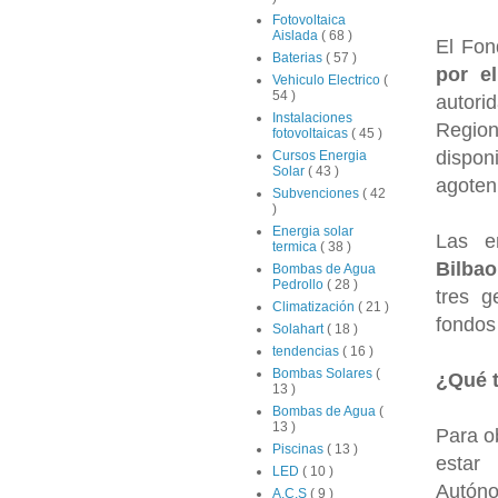
Fotovoltaica
Aislada
( 68 )
El Fon
Baterias
( 57 )
por e
Vehiculo Electrico
(
54 )
autor
Instalaciones
Regio
fotovoltaicas
( 45 )
dispon
Cursos Energia
Solar
( 43 )
agoten
Subvenciones
( 42
)
Energia solar
Las e
termica
( 38 )
Bilba
Bombas de Agua
Pedrollo
( 28 )
tres g
Climatización
( 21 )
fondos 
Solahart
( 18 )
tendencias
( 16 )
Bombas Solares
(
¿Qué t
13 )
Bombas de Agua
(
13 )
Para o
Piscinas
( 13 )
estar
LED
( 10 )
Autóno
A.C.S
( 9 )