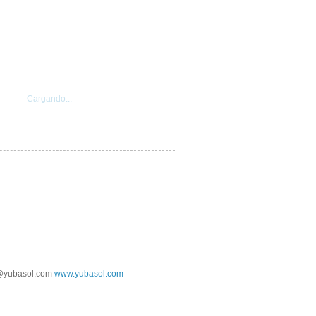
Cargando...
@yubasol.com
www.yubasol.com