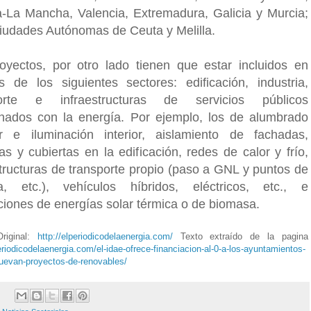
la-La Mancha, Valencia, Extremadura, Galicia y Murcia;
Ciudades Autónomas de Ceuta y Melilla.
oyectos, por otro lado tienen que estar incluidos en
s de los siguientes sectores: edificación, industria,
porte e infraestructuras de servicios públicos
onados con la energía. Por ejemplo, los de alumbrado
or e iluminación interior, aislamiento de fachadas,
as y cubiertas en la edificación, redes de calor y frío,
structuras de transporte propio (paso a GNL y puntos de
a, etc.), vehículos híbridos, eléctricos, etc., e
aciones de energías solar térmica o de biomasa.
riginal:
http://elperiodicodelaenergia.com/
Texto extraído de la pagina
periodicodelaenergia.com/el-idae-ofrece-financiacion-al-0-a-los-ayuntamientos-
uevan-proyectos-de-renovables/