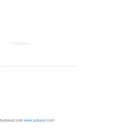
Cargando...
@yubasol.com
www.yubasol.com