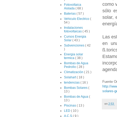
como v
Fotovoltaica
Aislada
( 68 )
sólo e
Baterias
( 57 )
solar,
Vehiculo Electrico
(
54 )
energía
Instalaciones
fotovoltaicas
( 45 )
Las es
Cursos Energia
Solar
( 43 )
en una
Subvenciones
( 42
ß.tori
)
Energia solar
Estam
termica
( 38 )
incorp
Bombas de Agua
Pedrollo
( 28 )
agendas
Climatización
( 21 )
Solahart
( 18 )
Fuente Or
tendencias
( 16 )
http://ww
Bombas Solares
(
solares-g
13 )
Bombas de Agua
(
13 )
en
2:53
Piscinas
( 13 )
LED
( 10 )
A.C.S
( 9 )