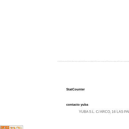
StatCounter
contacto yuba
YUBA S.L. C/ ARCO, 16 LAS 