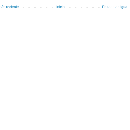
más reciente
Inicio
Entrada antigua