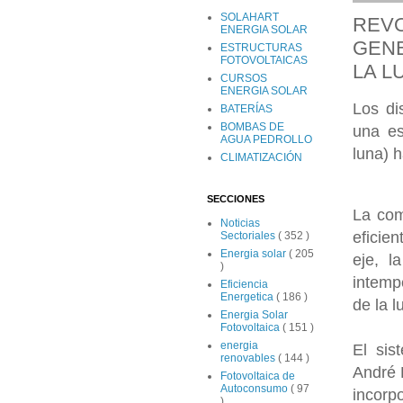
SOLAHART
REVO
ENERGIA SOLAR
GENE
ESTRUCTURAS
FOTOVOLTAICAS
LA L
CURSOS
ENERGIA SOLAR
Los di
BATERÍAS
BOMBAS DE
una es
AGUA PEDROLLO
luna) 
CLIMATIZACIÓN
SECCIONES
La com
Noticias
eficie
Sectoriales
( 352 )
Energia solar
( 205
eje, l
)
intempe
Eficiencia
Energetica
( 186 )
de la l
Energia Solar
Fotovoltaica
( 151 )
energia
El sis
renovables
( 144 )
André 
Fotovoltaica de
Autoconsumo
( 97
incorp
)