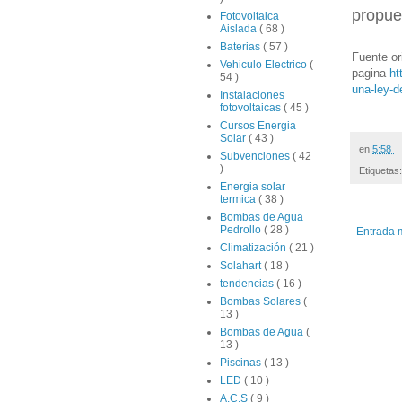
propue
Fotovoltaica
Aislada
( 68 )
Baterias
( 57 )
Fuente ori
Vehiculo Electrico
(
pagina
ht
54 )
una-ley-d
Instalaciones
fotovoltaicas
( 45 )
Cursos Energia
Solar
( 43 )
en
5:58
Subvenciones
( 42
)
Etiquetas
Energia solar
termica
( 38 )
Bombas de Agua
Pedrollo
( 28 )
Entrada 
Climatización
( 21 )
Solahart
( 18 )
tendencias
( 16 )
Bombas Solares
(
13 )
Bombas de Agua
(
13 )
Piscinas
( 13 )
LED
( 10 )
A.C.S
( 9 )