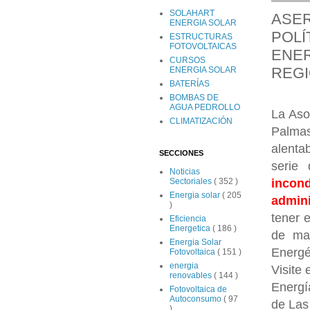
SOLAHART
ASER
ENERGIA SOLAR
POLÍ
ESTRUCTURAS
FOTOVOLTAICAS
ENER
CURSOS
REGI
ENERGIA SOLAR
BATERÍAS
BOMBAS DE
AGUA PEDROLLO
La Aso
CLIMATIZACIÓN
Palmas
alenta
SECCIONES
serie
Noticias
incond
Sectoriales
( 352 )
Energia solar
( 205
admini
)
tener 
Eficiencia
Energetica
( 186 )
de mar
Energia Solar
Energé
Fotovoltaica
( 151 )
energia
Visite
renovables
( 144 )
Energí
Fotovoltaica de
Autoconsumo
( 97
de Las
)