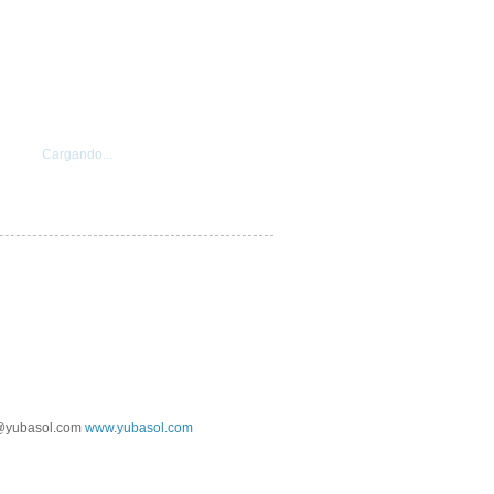
Cargando...
@yubasol.com
www.yubasol.com