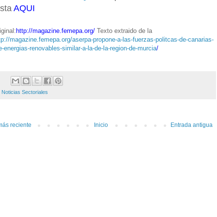
sta
AQUI
ginal:
http://magazine.femepa.org/
Texto extraido de la
tp://magazine.femepa.org/aserpa-propone-a-las-fuerzas-politcas-de-canarias-
e-energias-renovables-similar-a-la-de-la-region-de-murcia
/
:
Noticias Sectoriales
más reciente
Inicio
Entrada antigua