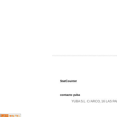
StatCounter
contacto yuba
YUBA S.L. C/ ARCO, 16 LAS 