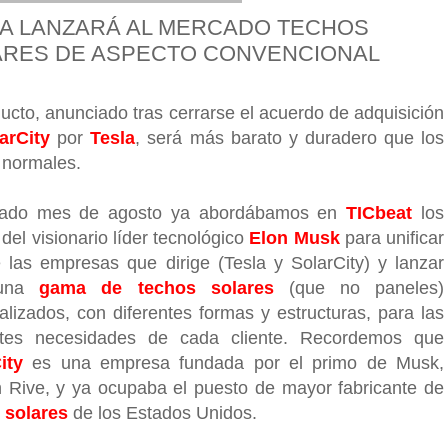
A LANZARÁ AL MERCADO TECHOS
ARES DE ASPECTO CONVENCIONAL
ducto, anunciado tras cerrarse el acuerdo de adquisición
arCity
por
Tesla
, será más barato y duradero que los
 normales.
sado mes de agosto ya abordábamos en
TICbeat
los
del visionario líder tecnológico
Elon Musk
para unificar
 las empresas que dirige (Tesla y SolarCity) y lanzar
 una
gama de techos solares
(que no paneles)
alizados, con diferentes formas y estructuras, para las
ntes necesidades de cada cliente. Recordemos que
ity
es una empresa fundada por el primo de Musk,
 Rive, y ya ocupaba el puesto de mayor fabricante de
 solares
de los Estados Unidos.