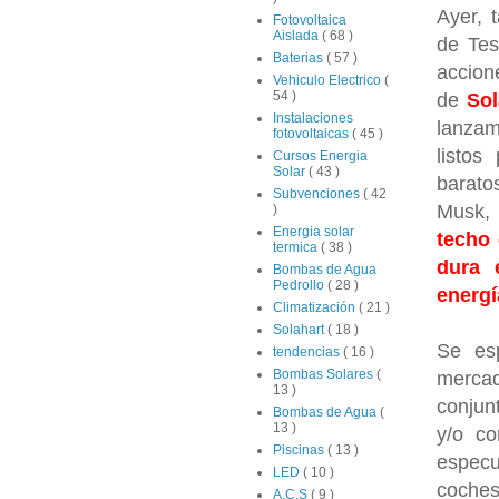
Ayer, 
Fotovoltaica
Aislada
( 68 )
de Tes
Baterias
( 57 )
accion
Vehiculo Electrico
(
54 )
de
Sol
Instalaciones
lanza
fotovoltaicas
( 45 )
listos
Cursos Energia
Solar
( 43 )
barato
Subvenciones
( 42
Musk, 
)
Energia solar
techo
termica
( 38 )
dura 
Bombas de Agua
Pedrollo
( 28 )
energí
Climatización
( 21 )
Solahart
( 18 )
Se es
tendencias
( 16 )
Bombas Solares
(
merca
13 )
conjun
Bombas de Agua
(
13 )
y/o c
Piscinas
( 13 )
especu
LED
( 10 )
coches
A.C.S
( 9 )