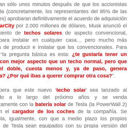
tan sólo unos minutos después de que los accionistas
la (concretamente, los representantes del 85% de las
es) aprobaran definitivamente el acuerdo de adquisición
arCity
por 2.000 millones de dólares, Musk anunció el
miento de
techos solares
de aspecto convencional,
 para instalar en cualquier casa… pero mucho más
s de producir e instalar que los convencionales. Para
“la pregunta básica es esta:
¿te gustaría tener un
 con mejor aspecto que un techo normal, pero que
el doble, cuesta menos y, ya de paso, genera
a? ¿Por qué ibas a querer comprar otra cosa?
”.
pera que este nuevo ‘
techo solar
’ sea lanzado al
do a lo largo del próximo años y se venda
tamente con la
batería solar
de Tesla (la PowerWall 2)
on el
cargador de los coches
de la compañía. Se
la, igualmente, con que a medio plazo los propios
 de Tesla sean equipados con su propia versión del